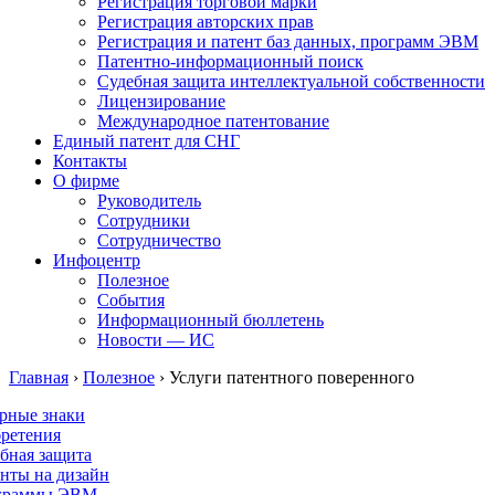
Регистрация торговой марки
Регистрация авторских прав
Регистрация и патент баз данных, программ ЭВМ
Патентно-информационный поиск
Судебная защита интеллектуальной собственности
Лицензирование
Международное патентование
Единый патент для СНГ
Контакты
О фирме
Руководитель
Сотрудники
Сотрудничество
Инфоцентр
Полезное
События
Информационный бюллетень
Новости — ИС
Главная
›
Полезное
›
Услуги патентного поверенного
рные знаки
ретения
бная защита
нты на дизайн
граммы ЭВМ