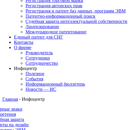
Регистрация торговой марки
Регистрация авторских прав
Регистрация и патент баз данных, программ ЭВМ
Патентно-информационный поиск
Судебная защита интеллектуальной собственности
Лицензирование
Международное патентование
Единый патент для СНГ
Контакты
О фирме
Руководитель
Сотрудники
Сотрудничество
Инфоцентр
Полезное
События
Информационный бюллетень
Новости — ИС
Главная
›
Инфоцентр
рные знаки
ретения
бная защита
нты на дизайн
граммы ЭВМ